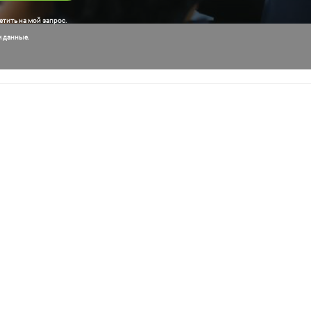
тить на мой запрос.
м данные.