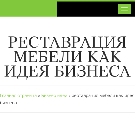
Toggl
РЕСТАВРАЦИЯ
МЕБЕЛИ КАК
ИДЕЯ БИЗНЕСА
Главная страница
»
Бизнес идеи
» реставрация мебели как идея
бизнеса