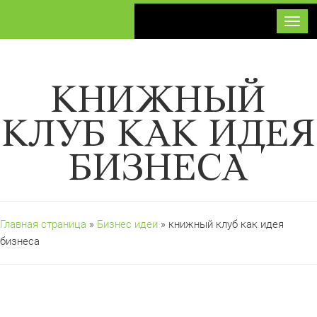
Toggl
КНИЖНЫЙ
КЛУБ КАК ИДЕЯ
БИЗНЕСА
Главная страница
»
Бизнес идеи
» книжный клуб как идея
бизнеса