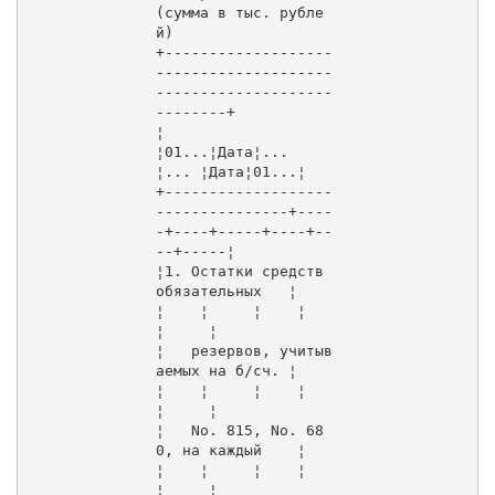
(сумма в тыс. рубле
й)

+-------------------
--------------------
--------------------
--------+

¦                                  
¦01...¦Дата¦...  
¦... ¦Дата¦01...¦

+-------------------
---------------+----
-+----+-----+----+--
--+-----¦

¦1. Остатки средств 
обязательных   ¦     
¦    ¦     ¦    ¦    
¦     ¦

¦   резервов, учитыв
аемых на б/сч. ¦     
¦    ¦     ¦    ¦    
¦     ¦

¦   Nо. 815, Nо. 68
0, на каждый    ¦     
¦    ¦     ¦    ¦    
¦     ¦
