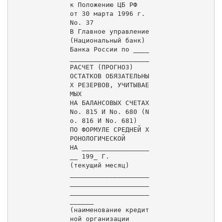
к Положению ЦБ РФ

от 30 марта 1996 г. 
Nо. 37

В Главное управление 
(Национальный банк)

Банка России по ____
____________________

РАСЧЕТ (ПРОГНОЗ)

ОСТАТКОВ ОБЯЗАТЕЛЬНЫ
Х РЕЗЕРВОВ, УЧИТЫВАЕ
МЫХ

НА БАЛАНСОВЫХ СЧЕТАХ 
Nо. 815 И Nо. 680 (N
о. 816 И Nо. 681)

ПО ФОРМУЛЕ СРЕДНЕЙ Х
РОНОЛОГИЧЕСКОЙ

НА _________________
__ 199_ Г.

(текущий месяц)

____________________
____________________
____________________
______

(наименование кредит
ной организации
