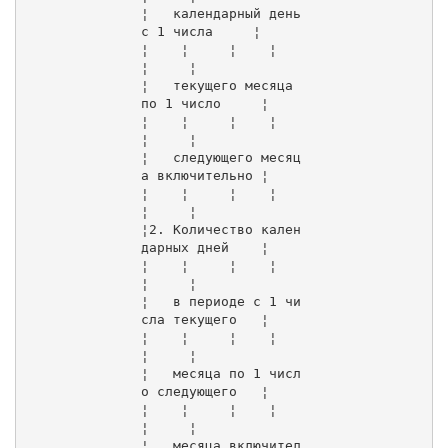
¦   календарный день 
с 1 числа     ¦     
¦    ¦     ¦    ¦    
¦     ¦

¦   текущего месяца 
по 1 число     ¦     
¦    ¦     ¦    ¦    
¦     ¦

¦   следующего месяц
а включительно ¦     
¦    ¦     ¦    ¦    
¦     ¦

¦2. Количество кален
дарных дней    ¦     
¦    ¦     ¦    ¦    
¦     ¦

¦   в периоде с 1 чи
сла текущего   ¦     
¦    ¦     ¦    ¦    
¦     ¦

¦   месяца по 1 числ
о следующего   ¦     
¦    ¦     ¦    ¦    
¦     ¦

¦   месяца включител