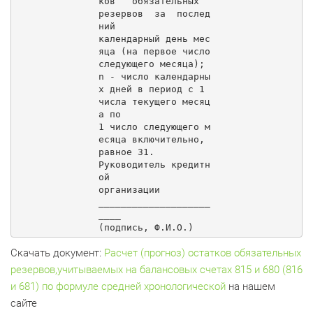
ков   обязательных   
резервов  за  послед
ний

календарный день мес
яца (на первое число 
следующего месяца);

n - число календарны
х дней в период с 1 
числа текущего месяц
а по

1 число следующего м
есяца включительно, 
равное 31.

Руководитель кредитн
ой

организации              
____________________
____

(подпись, Ф.И.О.)
Скачать документ:
Расчет (прогноз) остатков обязательных
резервов,учитываемых на балансовых счетах 815 и 680 (816
и 681) по формуле средней хронологической
на нашем
сайте