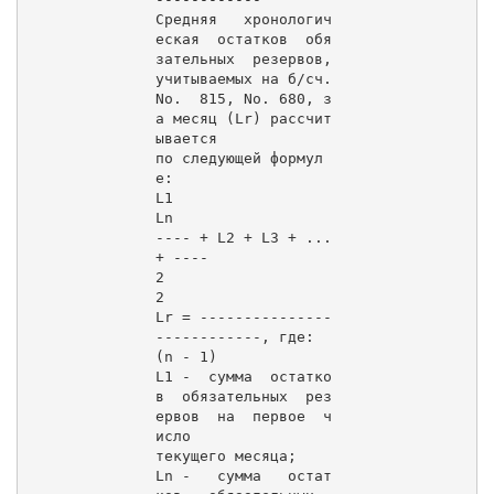
Средняя   хронологич
еская  остатков  обя
зательных  резервов,

учитываемых на б/сч.  
Nо.  815, Nо. 680, з
а месяц (Lr) рассчит
ывается

по следующей формул
е:

L1                     
Ln

---- + L2 + L3 + ... 
+ ----

2                      
2

Lr = ---------------
------------, где:

(n - 1)

L1 -  сумма  остатко
в  обязательных  рез
ервов  на  первое  ч
исло

текущего месяца;

Ln -   сумма   остат