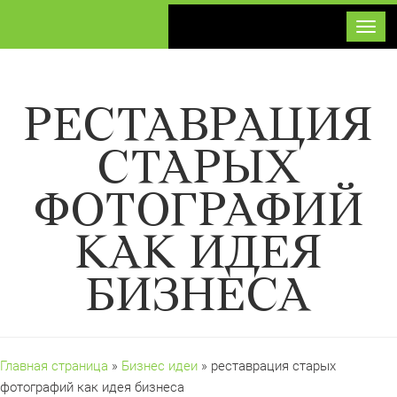
Toggl
РЕСТАВРАЦИЯ
СТАРЫХ
ФОТОГРАФИЙ
КАК ИДЕЯ
БИЗНЕСА
Главная страница
»
Бизнес идеи
» реставрация старых
фотографий как идея бизнеса