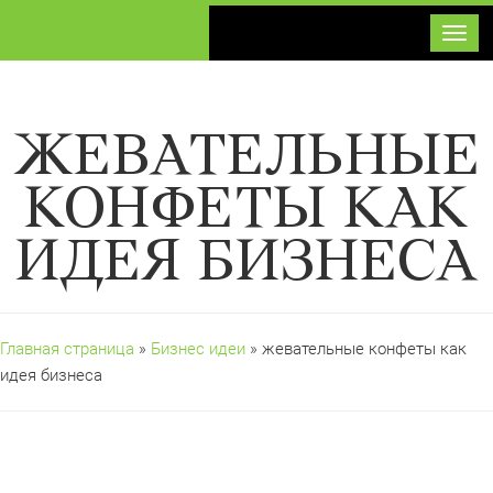
Toggl
ЖЕВАТЕЛЬНЫЕ
КОНФЕТЫ КАК
ИДЕЯ БИЗНЕСА
Главная страница
»
Бизнес идеи
» жевательные конфеты как
идея бизнеса