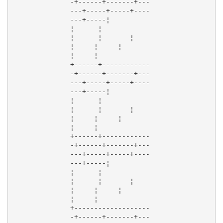
-+------+-------+---
---+-----+-----+----
---+-----¦

¦      ¦             
¦      ¦       ¦      
¦     ¦     ¦       
¦     ¦

+------+------------
-+------+-------+---
---+-----+-----+----
---+-----¦

¦      ¦             
¦      ¦       ¦      
¦     ¦     ¦       
¦     ¦

+------+------------
-+------+-------+---
---+-----+-----+----
---+-----¦

¦      ¦             
¦      ¦       ¦      
¦     ¦     ¦       
¦     ¦

+-------------------
-+------+-------+---