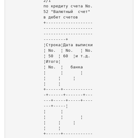
2/1

по кредиту счета No. 
52 "Валютный  счет" 
в дебет счетов

+-------------------
--------------------
--------------------
---------+

¦Строка¦Дата выписки 
¦ No.  ¦ No.   ¦ No.  
¦ 50  ¦ 60  ¦и т.д. 
¦Итого¦

¦ No.  ¦   банка     
¦      ¦       ¦      
¦     ¦     ¦       
¦     ¦

+------+------------
-+------+-------+---
---+-----+-----+----
---+-----¦

¦      ¦             
¦      ¦       ¦      
¦     ¦     ¦       
¦     ¦

+------+------------