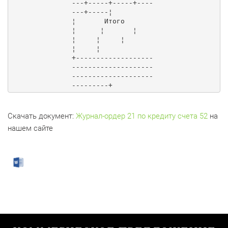
---+-----+-----+----
---+-----¦

¦       Итого        
¦      ¦       ¦      
¦     ¦     ¦       
¦     ¦

+-------------------
--------------------
--------------------
---------+
Скачать документ:
Журнал-ордер 21 по кредиту счета 52
на
нашем сайте